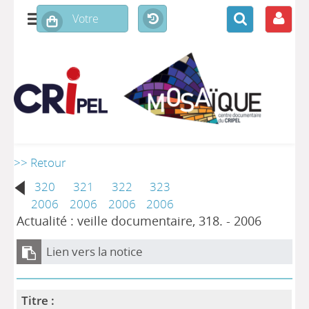
>> Retour
320
321
322
323
2006
2006
2006
2006
Actualité : veille documentaire, 318. - 2006
Lien vers la notice
Titre :